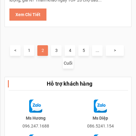
Xem Chi Tiết
<
1
2
3
4
5
...
>
Cuối
Hỗ trợ khách hàng
Ms Hương
Ms Diệp
096.247.1688
086.5241.154